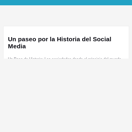
Un paseo por la Historia del Social
Media
Un Poco de Historia: Las sociedades desde el principio del mundo,
se han agrupados y han buscado la manera de estar comunicados,
de estar conectados entre sí. Antes de entrarnos…
Leer más
Buscar